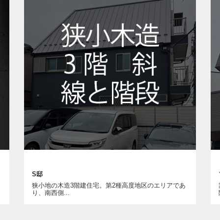
S邸
狭小地の木造3階建住宅。第2種高度地区のエリアであ
り、南西側...