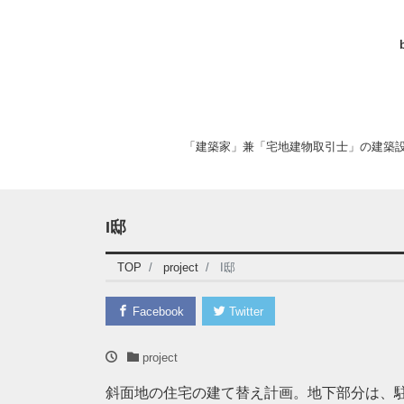
「建築家」兼「宅地建物取引士」の建築
I邸
TOP
project
I邸
Facebook
Twitter
project
斜面地の住宅の建て替え計画。地下部分は、