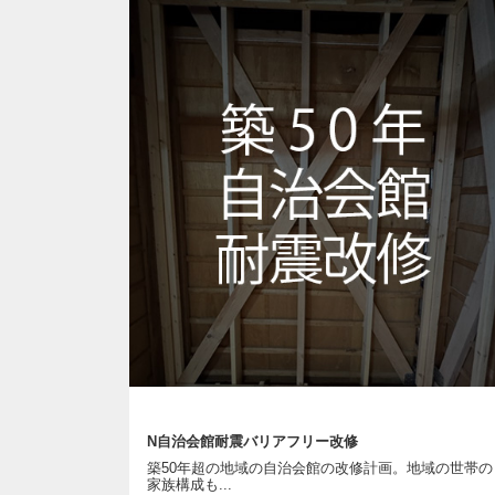
N自治会館耐震バリアフリー改修
築50年超の地域の自治会館の改修計画。地域の世帯の
家族構成も...